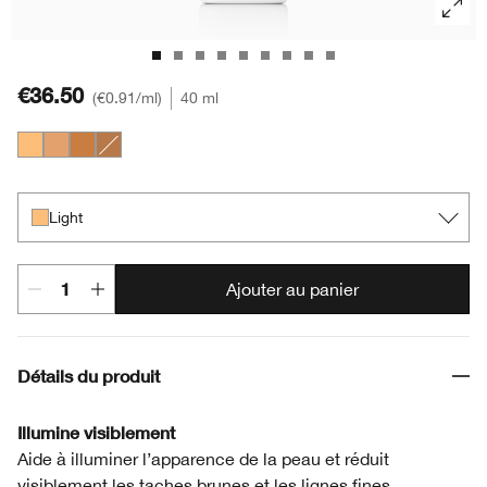
€36.50
€0.91
/ml
40 ml
Light
Medium
Medium Deep
Deep
Light
Ajouter au panier
Détails du produit
Illumine visiblement
Aide à illuminer l’apparence de la peau et réduit
visiblement les taches brunes et les lignes fines.