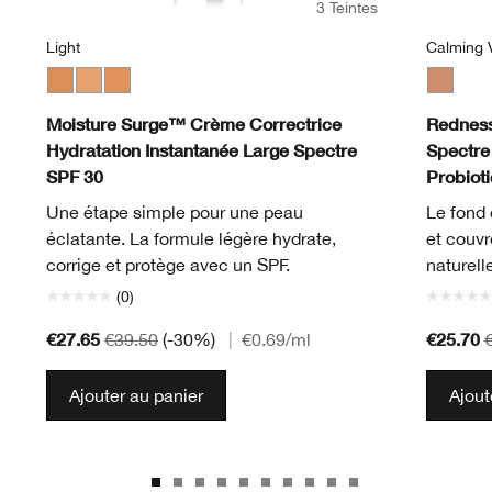
3 Teintes
Light
Calming V
Medium
Light
Light Medium
Calming 
Moisture Surge™ Crème Correctrice
Redness
Hydratation Instantanée Large Spectre
Spectre
SPF 30
Probiot
Une étape simple pour une peau
Le fond 
éclatante. La formule légère hydrate,
et couvr
corrige et protège avec un SPF.
naturell
(0)
€27.65
€25.70
€39.50
(-30%)
|
€0.69
/ml
Ajouter au panier
Ajout