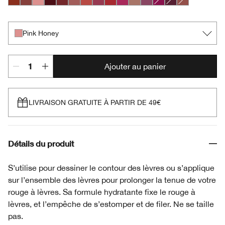
Chili
Nude Honey
Pink Honey
Black Honey
Chocolate Chip
Intense Blush
Intense Cayenne
Intense Cosmo
Intense Cranberry
Intense Jam
Lipblush
Plummy
Crushed Berry
Intense Licorice
Soft Nude
Pink Honey
Ajouter au panier
LIVRAISON GRATUITE À PARTIR DE 49€
Détails du produit
S’utilise pour dessiner le contour des lèvres ou s’applique
sur l’ensemble des lèvres pour prolonger la tenue de votre
rouge à lèvres. Sa formule hydratante fixe le rouge à
lèvres, et l’empêche de s’estomper et de filer. Ne se taille
pas.