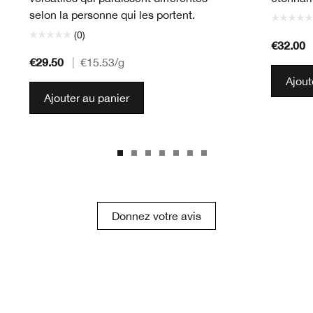
selon la personne qui les portent.
(0)
€32.00
€29.50
|
€15.53
/g
Ajout
Ajouter au panier
Donnez votre avis