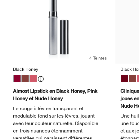
4 Teintes
Black Honey
Black Ho
Black Honey
Nude Honey
Pink Honey
Black H
Nud
P
Almost Lipstick en Black Honey, Pink
Clinique
Honey et Nude Honey
joues e
Nude H
Le rouge à lèvres transparent et
modulable fond sur les lèvres, jouant
Une huil
avec leur couleur naturelle. Disponible
une touc
en trois nuances étonnamment
et aux j
versatiles qui paraissent différentes
étonnam