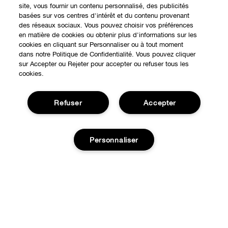
site, vous fournir un contenu personnalisé, des publicités
basées sur vos centres d'intérêt et du contenu provenant
Expérience en ligne
des réseaux sociaux. Vous pouvez choisir vos préférences
en matière de cookies ou obtenir plus d'informations sur les
cookies en cliquant sur Personnaliser ou à tout moment
Points de Vente
dans notre Politique de Confidentialité. Vous pouvez cliquer
BESOIN D'AIDE?
sur Accepter ou Rejeter pour accepter ou refuser tous les
Offres Spéciales
cookies.
Notre philosophie
À propos
Autre Pays
Refuser
Accepter
Service Client
Carrières
CONFIDENTIALITÉ ET CONDITIONS GÉNÉRALES
Contacter le Fabricant
Personnaliser
Politique de confidentialité
Suivre ma commande
Conditions d'utilisation
Retours et échanges
Publicité Ciblée
Ajouter au panier
Expédition
Gérer les Cookies
© Clinique Laboratories, llc. Tous droits réservés
FAQ