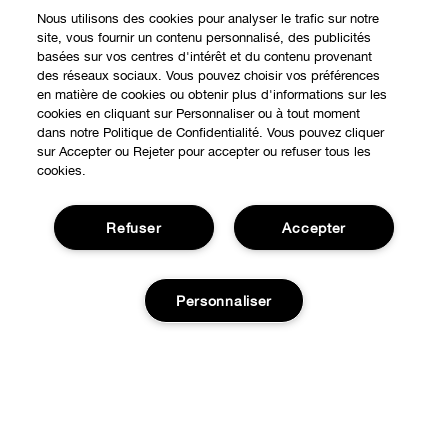
Nous utilisons des cookies pour analyser le trafic sur notre
site, vous fournir un contenu personnalisé, des publicités
basées sur vos centres d'intérêt et du contenu provenant
Expérience en ligne
des réseaux sociaux. Vous pouvez choisir vos préférences
en matière de cookies ou obtenir plus d'informations sur les
Points de Vente
cookies en cliquant sur Personnaliser ou à tout moment
BESOIN D'AIDE?
dans notre Politique de Confidentialité. Vous pouvez cliquer
sur Accepter ou Rejeter pour accepter ou refuser tous les
Offres Spéciales
cookies.
Notre philosophie
À propos
Autre Pays
Refuser
Accepter
Service Client
Carrières
CONFIDENTIALITÉ ET CONDITIONS GÉNÉRALES
Contacter le Fabricant
Personnaliser
Politique de confidentialité
Suivre ma commande
Conditions d'utilisation
Retours et échanges
Publicité Ciblée
Ajouter au panier
Expédition
Gérer les Cookies
© Clinique Laboratories, llc. Tous droits réservés
FAQ