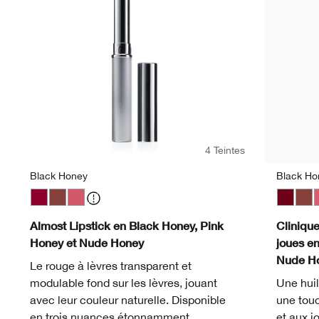
4 Teintes
Black Honey
Black Ho
Black Honey
Nude Honey
Pink Honey
Black H
Nud
P
Almost Lipstick en Black Honey, Pink
Clinique
Honey et Nude Honey
joues e
Nude H
Le rouge à lèvres transparent et
modulable fond sur les lèvres, jouant
Une huil
avec leur couleur naturelle. Disponible
une touc
en trois nuances étonnamment
et aux j