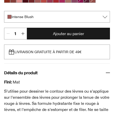
Chili
Nude Honey
Pink Honey
Black Honey
Chocolate Chip
Intense Blush
Intense Cayenne
Intense Cosmo
Intense Cranberry
Intense Jam
Lipblush
Plummy
Crushed Berry
Intense Licorice
Soft Nude
Intense Blush
Ajouter au panier
LIVRAISON GRATUITE À PARTIR DE 49€
Détails du produit
Fini:
Mat
S’utilise pour dessiner le contour des lèvres ou s’applique
sur l’ensemble des lèvres pour prolonger la tenue de votre
rouge à lèvres. Sa formule hydratante fixe le rouge à
lèvres, et l’empêche de s’estomper et de filer. Ne se taille