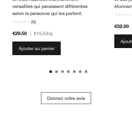
versatiles qui paraissent différentes
étonnam
selon la personne qui les portent.
(0)
€32.00
€29.50
|
€15.53
/g
Ajout
Ajouter au panier
Donnez votre avis