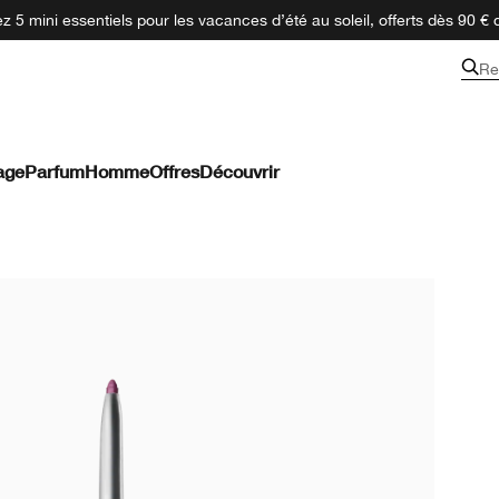
 5 mini essentiels pour les vacances d’été au soleil, offerts dès 90 € 
Re
age
Parfum
Homme
Offres
Découvrir