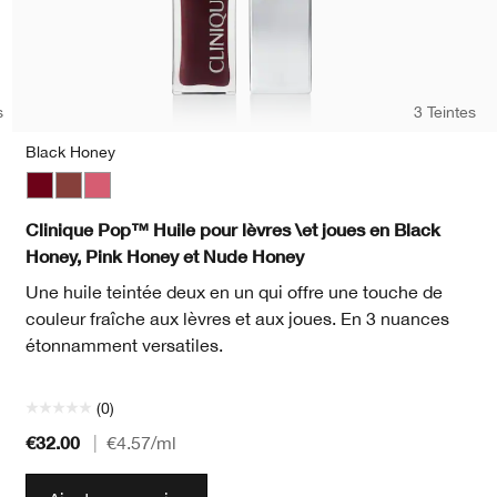
s
3 Teintes
Black Honey
Black Honey
Nude Honey
Pink Honey
Bar
Clinique Pop™ Huile pour lèvres \et joues en Black
Honey, Pink Honey et Nude Honey
Une huile teintée deux en un qui offre une touche de
couleur fraîche aux lèvres et aux joues. En 3 nuances
étonnamment versatiles.
(0)
€32.00
|
€4.57
/ml