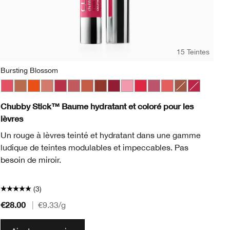
15 Teintes
Bursting Blossom
Nu
e Pop
Beige Pop
Bursting Blossom
Blackberry Pop
Lots o’ Latte
Blush Pop
Happiest Happy
Bold Pop
Plushest Pink
Cappuccino Pop
Super Strawberry
Cherry Pop
Boundless Blush
Chili Pop
Mega Melon
Cola Pop
Fuller Fig
Confetti Pop
Broadest Berry
Cute Pop
Totally Tutu
Disco Pop
Chunky Cherry
Fig Pop
Lavish Lilac
Honey Pop
Mighty Mimosa
Latte Pop
Whole Lotta H
Love Pop
Mightiest 
Melon P
Moc
N
Chubby Stick™ Baume hydratant et coloré pour les
Cl
lèvres
Co
Un rouge à lèvres teinté et hydratant dans une gamme
fin
ludique de teintes modulables et impeccables. Pas
besoin de miroir.
(3)
€28.00
€2
|
€9.33
/g