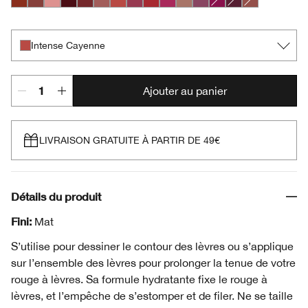
Chili
Nude Honey
Pink Honey
Black Honey
Chocolate Chip
Intense Blush
Intense Cayenne
Intense Cosmo
Intense Cranberry
Intense Jam
Lipblush
Plummy
Crushed Berry
Intense Licorice
Soft Nude
Intense Cayenne
Ajouter au panier
LIVRAISON GRATUITE À PARTIR DE 49€
Détails du produit
Fini:
Mat
S’utilise pour dessiner le contour des lèvres ou s’applique
sur l’ensemble des lèvres pour prolonger la tenue de votre
rouge à lèvres. Sa formule hydratante fixe le rouge à
lèvres, et l’empêche de s’estomper et de filer. Ne se taille