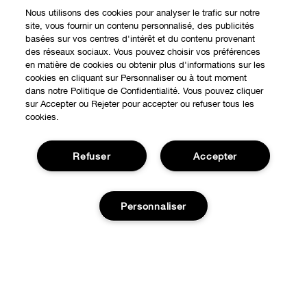
Nous utilisons des cookies pour analyser le trafic sur notre
site, vous fournir un contenu personnalisé, des publicités
basées sur vos centres d'intérêt et du contenu provenant
Expérience en ligne
des réseaux sociaux. Vous pouvez choisir vos préférences
en matière de cookies ou obtenir plus d'informations sur les
Points de Vente
cookies en cliquant sur Personnaliser ou à tout moment
BESOIN D'AIDE?
dans notre Politique de Confidentialité. Vous pouvez cliquer
sur Accepter ou Rejeter pour accepter ou refuser tous les
Offres Spéciales
cookies.
Notre philosophie
À propos
Autre Pays
Refuser
Accepter
Service Client
Carrières
CONFIDENTIALITÉ ET CONDITIONS GÉNÉRALES
Contacter le Fabricant
Personnaliser
Politique de confidentialité
Suivre ma commande
Conditions d'utilisation
Retours et échanges
Publicité Ciblée
Ajouter au panier
Expédition
Gérer les Cookies
© Clinique Laboratories, llc. Tous droits réservés
FAQ