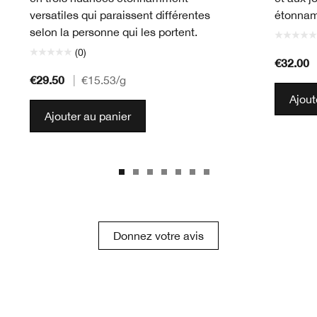
versatiles qui paraissent différentes
étonnam
selon la personne qui les portent.
(0)
€32.00
€29.50
|
€15.53
/g
Ajout
Ajouter au panier
Donnez votre avis