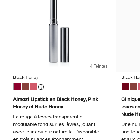
4 Teintes
Black Honey
Black Ho
Black Honey
Nude Honey
Pink Honey
Black H
Nud
P
Almost Lipstick en Black Honey, Pink
Clinique
Honey et Nude Honey
joues e
Nude H
Le rouge à lèvres transparent et
modulable fond sur les lèvres, jouant
Une huil
avec leur couleur naturelle. Disponible
une touc
en trois nuances étonnamment
et aux j