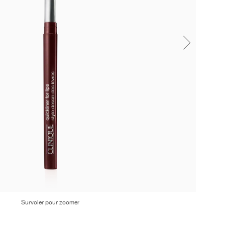
Survoler pour zoomer