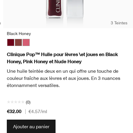
s
3 Teintes
Black Honey
Black Honey
Nude Honey
Pink Honey
Bare P
Bei
Clinique Pop™ Huile pour lèvres \et joues en Black
Honey, Pink Honey et Nude Honey
Une huile teintée deux en un qui offre une touche de
couleur fraîche aux lèvres et aux joues. En 3 nuances
étonnamment versatiles.
(0)
€32.00
|
€4.57
/ml
Ajouter au panier