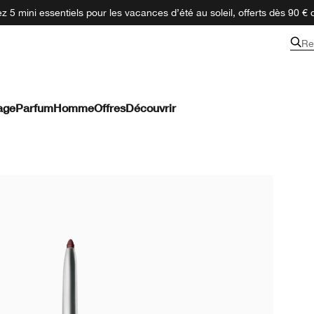
 5 mini essentiels pour les vacances d’été au soleil, offerts dès 90 € 
Re
age
Parfum
Homme
Offres
Découvrir