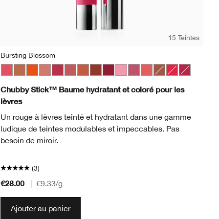
15 Teintes
Bursting Blossom
Nu
op
ge Pop
Blackberry Pop
Bursting Blossom
Blush Pop
Lots o’ Latte
Bold Pop
Happiest Happy
Cappuccino Pop
Plushest Pink
Cherry Pop
Super Strawberry
Chili Pop
Boundless Blush
Cola Pop
Mega Melon
Confetti Pop
Fuller Fig
Cute Pop
Broadest Berry
Disco Pop
Totally Tutu
Fig Pop
Lavish Lilac
Flame Pop
Mighty Mimosa
Honey Pop
Whole Lotta Hone
Latte Pop
Chunky Cherry
Love Pop
Mightiest 
Melon P
Moc
N
Chubby Stick™ Baume hydratant et coloré pour les
Cl
lèvres
Co
Un rouge à lèvres teinté et hydratant dans une gamme
fin
ludique de teintes modulables et impeccables. Pas
besoin de miroir.
(3)
€28.00
€2
|
€9.33
/g
Ajouter au panier