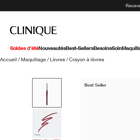
Recevez
Soldes d'été
Nouveautés
Best-Sellers
Besoins
Soin
Maquill
Accueil
/
Maquillage
/
Lèvres
/
Crayon à lèvres
Best Seller