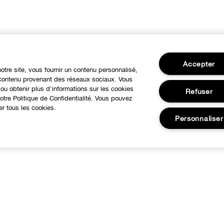
Accepter
notre site, vous fournir un contenu personnalisé,
u contenu provenant des réseaux sociaux. Vous
ou obtenir plus d'informations sur les cookies
Refuser
tre Politique de Confidentialité. Vous pouvez
er tous les cookies.
Personnaliser
BESOIN D'AIDE?
À propos
otre philosophie
Service Client
utre Pays
Contacter le Fabricant