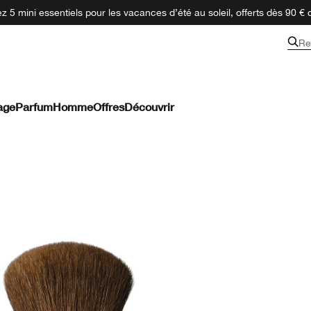
 5 mini essentiels pour les vacances d’été au soleil, offerts dès 90 € 
Re
age
Parfum
Homme
Offres
Découvrir