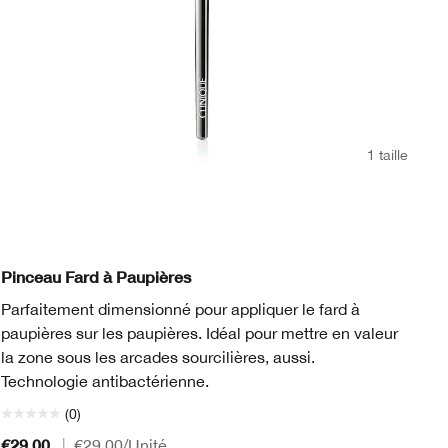
1 taille
Pinceau Fard à Paupières
Pi
Parfaitement dimensionné pour appliquer le fard à
Le
paupières sur les paupières. Idéal pour mettre en valeur
fo
la zone sous les arcades sourcilières, aussi.
de
Technologie antibactérienne.
(0)
€29.00
€4
|
€29.00
/Unité