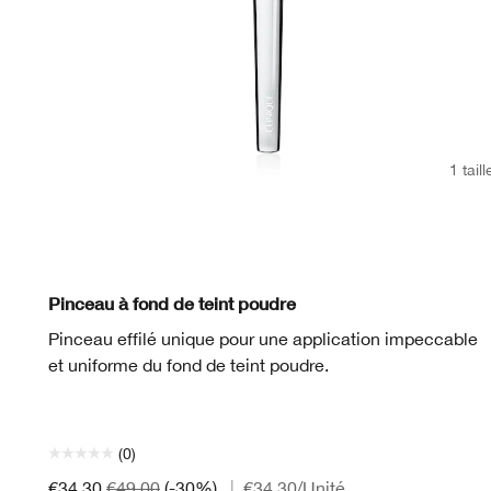
1 taill
Pinceau à fond de teint poudre
Pinceau effilé unique pour une application impeccable
et uniforme du fond de teint poudre.
(0)
€34.30
€49.00
(-30%)
|
€34.30
/Unité