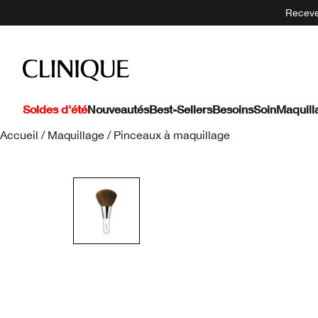
Recevez
Soldes d'été
Nouveautés
Best-Sellers
Besoins
Soin
Maquill
Accueil
/
Maquillage
/
Pinceaux à maquillage