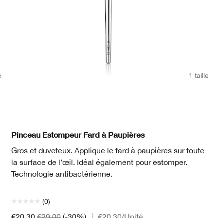
e
1 taille
Pinceau Estompeur Fard à Paupières
Gros et duveteux. Applique le fard à paupières sur toute
la surface de l’œil. Idéal également pour estomper.
Technologie antibactérienne.
(0)
€20.30
€29.00
(-30%)
|
€20.30
/Unité