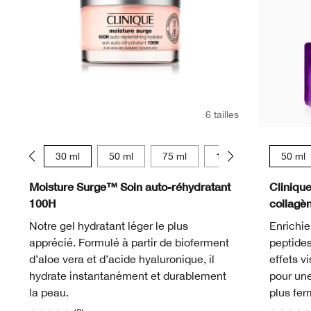
6 tailles
15 ml
30 ml
50 ml
75 ml
125 ml
15 ml
50 ml
Moisture Surge™ Soin auto-réhydratant
Cliniqu
100H
collagè
Notre gel hydratant léger le plus
Enrichie
apprécié. Formulé à partir de bioferment
peptides
d’aloe vera et d’acide hyaluronique, il
effets v
hydrate instantanément et durablement
pour une
la peau.
plus fer