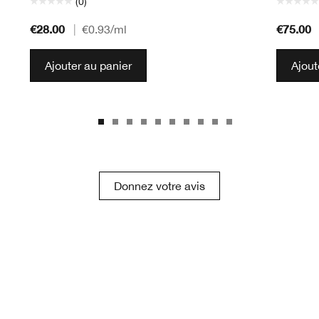
(0)
€28.00
€75.00
|
€0.93
/ml
Ajouter au panier
Ajout
Donnez votre avis