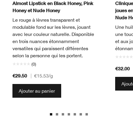
Almost Lipstick en Black Honey, Pink
Clinique
Honey et Nude Honey
joues e
Nude H
Le rouge à lèvres transparent et
modulable fond sur les lèvres, jouant
Une huil
avec leur couleur naturelle. Disponible
une touc
en trois nuances étonnamment
et aux j
versatiles qui paraissent différentes
étonnam
selon la personne qui les portent.
(0)
€32.00
€29.50
|
€15.53
/g
Ajout
Ajouter au panier