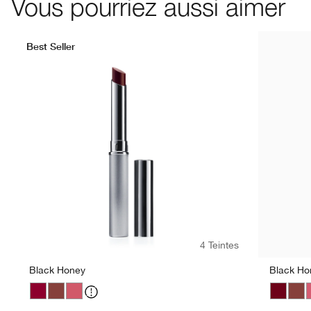
Vous pourriez aussi aimer
Best Seller
4 Teintes
Black Honey
Black Ho
Black Honey
Nude Honey
Pink Honey
Black H
Nud
P