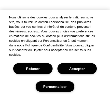
Nous utilisons des cookies pour analyser le trafic sur notre
site, vous fournir un contenu personnalisé, des publicités
basées sur vos centres d'intérêt et du contenu provenant
des réseaux sociaux. Vous pouvez choisir vos préférences
en matière de cookies ou obtenir plus d'informations sur les
cookies en cliquant sur Personnaliser ou à tout moment
dans notre Politique de Confidentialité. Vous pouvez cliquer
sur Accepter ou Rejeter pour accepter ou refuser tous les
Expérience en ligne
cookies.
Points de Vente
BESOIN D'AIDE?
Refuser
Accepter
Offres Spéciales
Notre philosophie
À propos
Personnaliser
Autre Pays
Service Client
Carrières
CONFIDENTIALITÉ ET CONDITIONS GÉNÉRALES
Contacter le Fabricant
Ajouter au panier