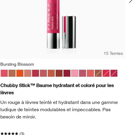
15 Teintes
Bursting Blossom
Nu
op
ge Pop
Blackberry Pop
Bursting Blossom
Blush Pop
Lots o’ Latte
Bold Pop
Happiest Happy
Cappuccino Pop
Plushest Pink
Cherry Pop
Super Strawberry
Chili Pop
Boundless Blush
Cola Pop
Mega Melon
Confetti Pop
Fuller Fig
Cute Pop
Broadest Berry
Disco Pop
Totally Tutu
Fig Pop
Lavish Lilac
Flame Pop
Mighty Mimosa
Honey Pop
Whole Lotta Hone
Latte Pop
Chunky Cherry
Love Pop
Mightiest 
Melon P
Moc
N
Chubby Stick™ Baume hydratant et coloré pour les
Cl
lèvres
Co
Un rouge à lèvres teinté et hydratant dans une gamme
fin
ludique de teintes modulables et impeccables. Pas
besoin de miroir.
(3)