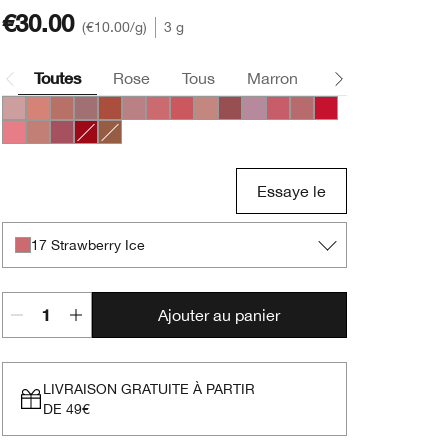
€30.00
€10.00
/g
3 g
Toutes
Rose
Tous
Marron
Nude
Rouge
01 Barely
04 Canoodle
06 Tenderheart
07 Blushing Nude
10 Berry Freeze
11 Sugared Maple
17 Strawberry Ice
23 All Heart
33 Bamboo Pink
37 Shy
42 Silvery Moon
44 Raspberry Glace
15 Sugarcoated
20 Red Alert
29 Glazed Berry
35 Think Bronze
50 A Different Grape
25 Angel Red
49 Surprise
Essaye le
17 Strawberry Ice
Ajouter au panier
LIVRAISON GRATUITE À PARTIR
DE 49€