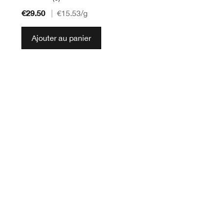
€29.50
|
€15.53
/g
Ajouter au panier