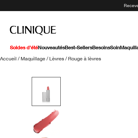
Recevez
Soldes d'été
Nouveautés
Best-Sellers
Besoins
Soin
Maquill
Accueil
/
Maquillage
/
Lèvres
/
Rouge à lèvres