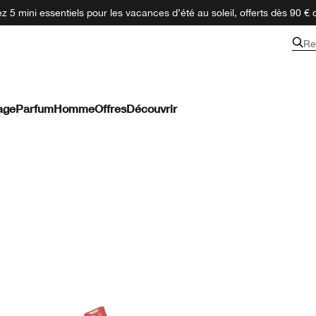
 5 mini essentiels pour les vacances d’été au soleil, offerts dès 90 € 
Re
age
Parfum
Homme
Offres
Découvrir