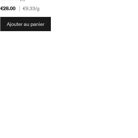
€28.00
€2
|
€9.33
/g
Ajouter au panier