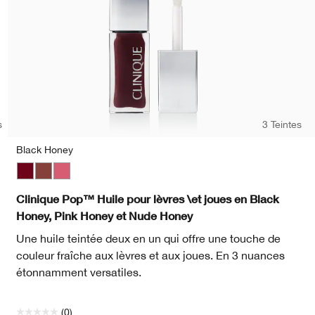
s
3 Teintes
Black Honey
Black Honey
Nude Honey
Pink Honey
Bare P
Bei
Clinique Pop™ Huile pour lèvres \et joues en Black
Honey, Pink Honey et Nude Honey
Une huile teintée deux en un qui offre une touche de
couleur fraîche aux lèvres et aux joues. En 3 nuances
étonnamment versatiles.
(0)