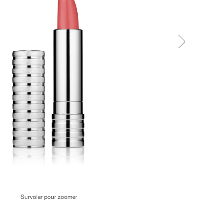
Survoler pour zoomer