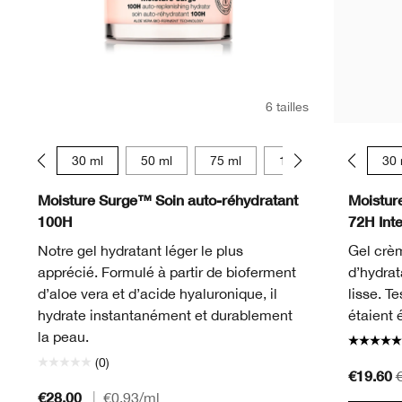
6 tailles
15 ml
30 ml
50 ml
75 ml
125 ml
15 ml
15 ml
30 
Moisture Surge™ Soin auto-réhydratant
Moistur
100H
72H Int
Notre gel hydratant léger le plus
Gel crèm
apprécié. Formulé à partir de bioferment
d’hydrat
d’aloe vera et d’acide hyaluronique, il
lisse. Te
hydrate instantanément et durablement
étaient 
la peau.
(0)
€19.60
€28.00
|
€0.93
/ml