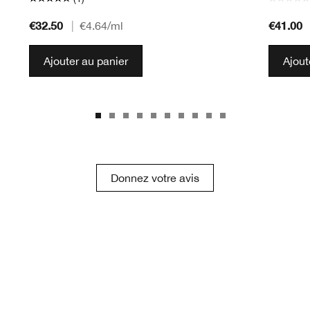
€32.50
€41.00
|
€4.64
/ml
Ajouter au panier
Ajout
Donnez votre avis