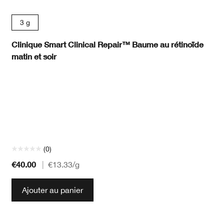
3 g
Clinique Smart Clinical Repair™ Baume au rétinoïde
matin et soir
(0)
€40.00
|
€13.33
/g
Ajouter au panier