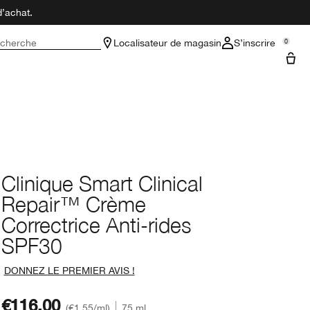
d’achat.
cherche
Localisateur de magasin
S’inscrire
0
Clinique Smart Clinical
Repair™ Crème
Correctrice Anti-rides
SPF30
DONNEZ LE PREMIER AVIS !
€116.00
€1.55
/ml
75 ml