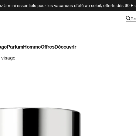
 5 mini essentiels pour les vacances d’été au soleil, offerts dès 90 € 
Re
age
Parfum
Homme
Offres
Découvrir
 visage