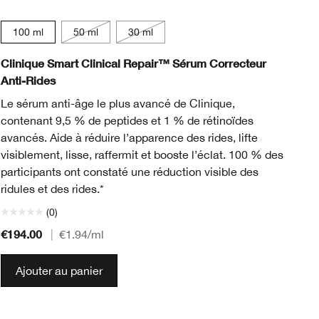
100 ml
50 ml
30 ml
Clinique Smart Clinical Repair™ Sérum Correcteur
Cl
Anti-Rides
Vi
Le sérum anti-âge le plus avancé de Clinique,
Ce
contenant 9,5 % de peptides et 1 % de rétinoïdes
réd
avancés. Aide à réduire l’apparence des rides, lifte
visiblement, lisse, raffermit et booste l’éclat. 100 % des
participants ont constaté une réduction visible des
ridules et des rides.*
(0)
€194.00
€1
|
€1.94
/ml
Ajouter au panier