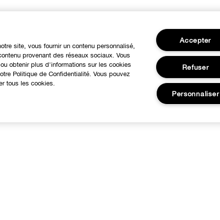
Accepter
notre site, vous fournir un contenu personnalisé,
u contenu provenant des réseaux sociaux. Vous
ou obtenir plus d'informations sur les cookies
Refuser
tre Politique de Confidentialité. Vous pouvez
er tous les cookies.
Personnaliser
BESOIN D'AIDE?
À propos
otre philosophie
Service Client
utre Pays
Contacter le Fabricant
arrières
Suivre ma commande