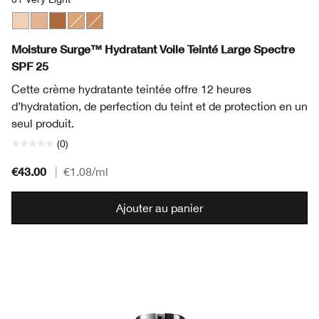
01 Very Light
02 Light
05 Medium Deep
03 Light Medium
04 Medium
Moisture Surge™ Hydratant Voile Teinté Large Spectre
SPF 25
Cette crème hydratante teintée offre 12 heures
d’hydratation, de perfection du teint et de protection en un
seul produit.
(0)
€43.00
|
€1.08
/ml
Ajouter au panier