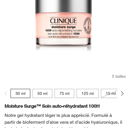
Rougeurs
Soins des lèvres
Acné
Peau grasse
Alpha Hydroxy Acides (AHA)
Moisture Surge™
Bronzant et highlighter
Crayon à lèvres
Eyeliner
Black Honey
Peau Sensible
Démaquillant
Protection Solaire
Acné
Rétinol
Smart Clinical Repair
Fard à paupières
Even Better
Masques pour le visage
Rougeurs
Rétinoïde
Even Better
Sourcils et crayon
Take The Day Off
Soin des mains & corps​
Peau Sensible
Vitamine C
Dramatically Different™
Chubby Stick™
Peptides
Take The Day Off
5 tailles
Pro Vitamine D
All About Clean
Ferment Lactobacillus
30 ml
50 ml
75 ml
125 ml
15 ml
Moisture Surge™ Soin auto-réhydratant 100H
Notre gel hydratant léger le plus apprécié. Formulé à
partir de bioferment d’aloe vera et d’acide hyaluronique, il