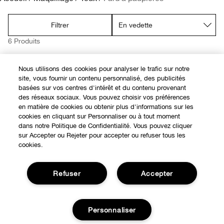
Rougeurs
Soins des lèvres
Acné
Peau grasse
Alpha Hydroxy Acides (AHA)
Moisture Surge™
Bronzant et highlighter
Crayon à lèvres
Eyeliner
Black Honey
Filtrer
Peau Sensible
Démaquillant
Protection Solaire
Acné
Rétinol
Smart Clinical Repair
Fard à paupières
Even Better
6 Produits
Masques pour le visage
Rougeurs
Rétinoïde
Even Better
Sourcils et crayon
Take The Day Off
Édition Limitée
Nous utilisons des cookies pour analyser le trafic sur notre
site, vous fournir un contenu personnalisé, des publicités
Nouveauté
Soin des mains & corps​
Peau Sensible
Vitamine C
Dramatically Different™
Chubby Stick™
basées sur vos centres d'intérêt et du contenu provenant
des réseaux sociaux. Vous pouvez choisir vos préférences
en matière de cookies ou obtenir plus d'informations sur les
Peptides
Take The Day Off
cookies en cliquant sur Personnaliser ou à tout moment
dans notre Politique de Confidentialité. Vous pouvez cliquer
sur Accepter ou Rejeter pour accepter ou refuser tous les
Pro Vitamine D
All About Clean
cookies.
Ferment Lactobacillus
Refuser
Accepter
Personnaliser