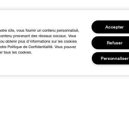
Accepter
notre site, vous fournir un contenu personnalisé,
u contenu provenant des réseaux sociaux. Vous
ou obtenir plus d'informations sur les cookies
Refuser
tre Politique de Confidentialité. Vous pouvez
er tous les cookies.
Personnaliser
BESOIN D'AIDE?
À propos
otre philosophie
Service Client
utre Pays
Contacter le Fabricant
arrières
Suivre ma commande