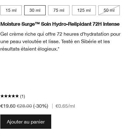
15 ml
30 ml
75 ml
125 ml
50 ml
Moisture Surge™ Soin Hydro-Relipidant 72H Intense
Mo
Gel crème riche qui offre 72 heures d’hydratation pour
Le
une peau veloutée et lisse. Testé en Sibérie et les
Su
résultats étaient élogieux.*
pu
pe
pr
Te
pe
de
(1)
€4
€19.60
€28.00
(-30%)
|
€0.65
/ml
Ajouter au panier