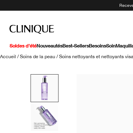
Recevez
Soldes d'été
Nouveautés
Best-Sellers
Besoins
Soin
Maquill
Accueil
/
Soins de la peau
/
Soins nettoyants et nettoyants vis