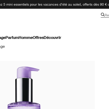
 5 mini essentiels pour les vacances d’été au soleil, offerts dès 90 € 
Re
age
Parfum
Homme
Offres
Découvrir
age