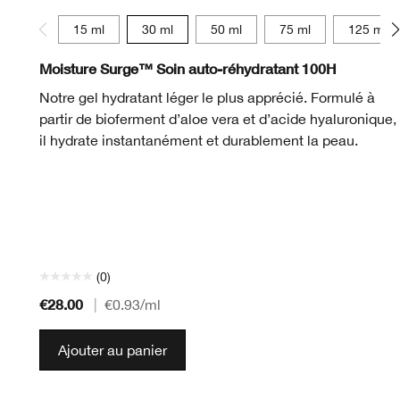
15 ml
30 ml
50 ml
75 ml
125 ml
Moisture Surge™ Soin auto-réhydratant 100H
Notre gel hydratant léger le plus apprécié. Formulé à
partir de bioferment d’aloe vera et d’acide hyaluronique,
il hydrate instantanément et durablement la peau.
(0)
€28.00
|
€0.93
/ml
Ajouter au panier