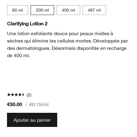
15 ml
60 ml
200 ml
400 ml
487 ml
Clarifying Lotion 2
Une lotion exfoliante douce pour peaux mixtes à
sèches qui élimine les cellules mortes. Développée par
des dermatologues. Désormais disponible en recharge
de 400 ml.
(2)
€30.00
|
€0.15
/ml
Ajouter au panier