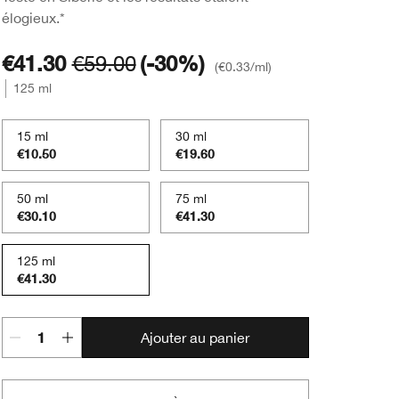
élogieux.*
€41.30
€59.00
(-30%)
€0.33
/ml
125 ml
15 ml
30 ml
€10.50
€19.60
50 ml
75 ml
€30.10
€41.30
125 ml
€41.30
Ajouter au panier