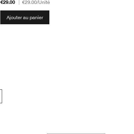
€29.00
|
€29.00
/Unité
€2
Ajouter au panier