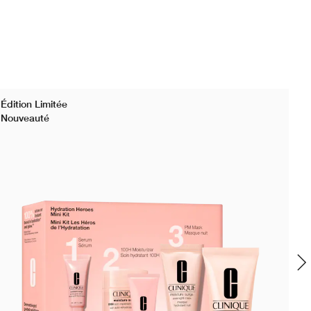
Édition Limitée
No
Nouveauté