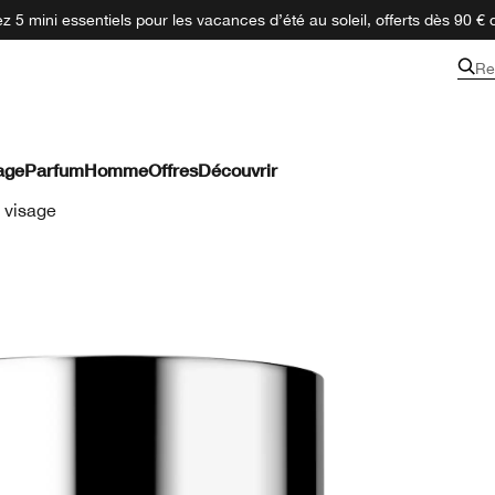
 5 mini essentiels pour les vacances d’été au soleil, offerts dès 90 € 
Re
age
Parfum
Homme
Offres
Découvrir
 visage