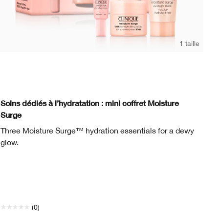
1 taille
Lig
Me
Mo
Soins dédiés à l’hydratation : mini coffret Moisture
In
Surge
Un
Three Moisture Surge™ hydration essentials for a dewy
lé
glow.
(0)