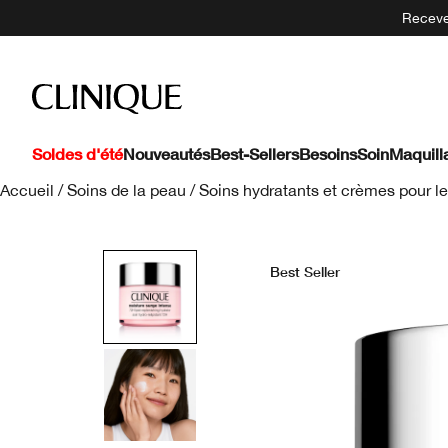
Recevez
Soldes d'été
Nouveautés
Best-Sellers
Besoins
Soin
Maquill
Accueil
/
Soins de la peau
/
Soins hydratants et crèmes pour le
Best Seller