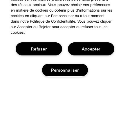
des réseaux sociaux. Vous pouvez choisir vos préférences
en matière de cookies ou obtenir plus d'informations sur les
cookies en cliquant sur Personnaliser ou à tout moment
dans notre Politique de Confidentialité. Vous pouvez cliquer
sur Accepter ou Rejeter pour accepter ou refuser tous les
cookies.
Refuser
Accepter
Personnaliser
Expérience en ligne
Points de Vente
BESOIN D'AIDE?
Offres Spéciales
Épuisé
Notre philosophie
À propos
Autre Pays
Service Client
Carrières
CONFIDENTIALITÉ ET CONDITIONS GÉNÉRALES