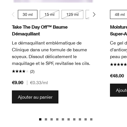
30 ml
15 ml
125 ml
200 ml
48 ml
Take The Day Off™ Baume
Moistur
Démaquillant
Super-A
Le démaquillant emblématique de
Ce gel d
Clinique dans une formule de baume
d’antiox
soyeux. Dissout délicatement le
peau pe
maquillage et le SPF, revitalise les cils.
(2)
€48.00
€9.90
|
€0.33
/ml
Ajout
Ajouter au panier