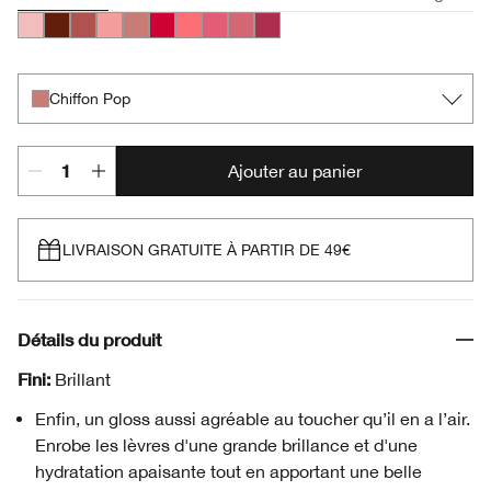
Airkiss Pop
Black Honey Pop
Brulee Pop
Bubblegum Pop
Chiffon Pop
Juicy Apple Pop
Rosewater Pop
Strawberry Pop
Sugarplum Pop
Velour Pop
Chiffon Pop
Ajouter au panier
LIVRAISON GRATUITE À PARTIR DE 49€
Détails du produit
Fini:
Brillant
Enfin, un gloss aussi agréable au toucher qu’il en a l’air.
Enrobe les lèvres d'une grande brillance et d'une
hydratation apaisante tout en apportant une belle