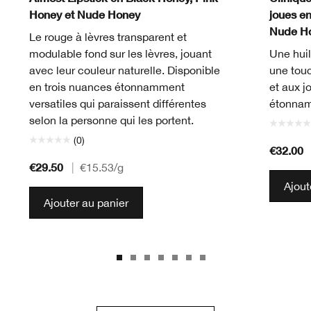
Honey et Nude Honey
joues e
Nude H
Le rouge à lèvres transparent et
modulable fond sur les lèvres, jouant
Une huil
avec leur couleur naturelle. Disponible
une touc
en trois nuances étonnamment
et aux j
versatiles qui paraissent différentes
étonnam
selon la personne qui les portent.
(0)
€32.00
€29.50
|
€15.53
/g
Ajout
Ajouter au panier