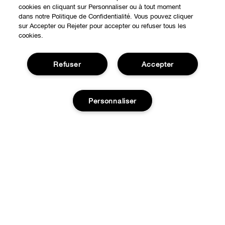
cookies en cliquant sur Personnaliser ou à tout moment
dans notre Politique de Confidentialité. Vous pouvez cliquer
sur Accepter ou Rejeter pour accepter ou refuser tous les
cookies.
Refuser
Accepter
Expérience en ligne
Personnaliser
Points de Vente
BESOIN D'AIDE?
Offres Spéciales
Ajouter au panier
Notre philosophie
À propos
Autre Pays
Service Client
Carrières
CONFIDENTIALITÉ ET CONDITIONS GÉNÉRALES
Contacter le Fabricant
Politique de confidentialité