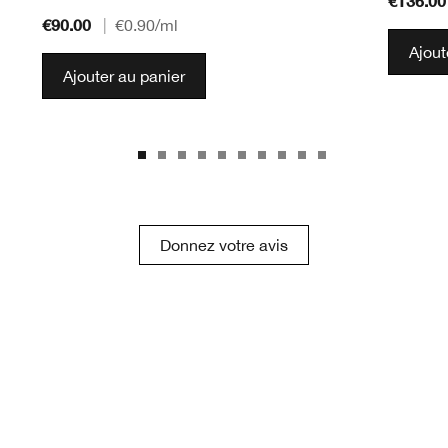
€136.00
€90.00
|
€0.90
/ml
Ajout
Ajouter au panier
Donnez votre avis