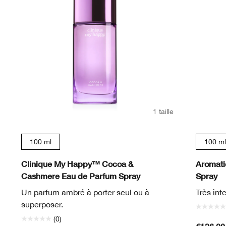
1 taille
100 ml
100 ml
Clinique My Happy™ Cocoa &
Aromati
Cashmere Eau de Parfum Spray
Spray
Un parfum ambré à porter seul ou à
Très int
superposer.
(0)