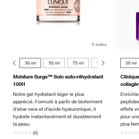
6 tailles
15 ml
30 ml
50 ml
75 ml
125 ml
15 ml
50 ml
Moisture Surge™ Soin auto-réhydratant
Cliniqu
100H
collagè
Notre gel hydratant léger le plus
Enrichie
apprécié. Formulé à partir de bioferment
peptides
d’aloe vera et d’acide hyaluronique, il
effets v
hydrate instantanément et durablement
pour une
la peau.
plus fer
(0)