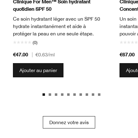
Clinique For Men™ Soin hydratant
Cliniqu
quotidien SPF 50
Concentr
Ce soin hydratant léger avec un SPF 50
Un soin 
hydrate instantanément et aide à
instant
protéger la peau en une seule étape.
pouvoir 
(0)
€47.00
€67.00
|
€0.63
/ml
Ajouter au panier
Ajout
Donnez votre avis