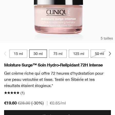
5 tailles
15 ml
30 ml
75 ml
125 ml
50 ml
Moisture Surge™ Soin Hydro-Relipidant 72H Intense
Gel crème riche qui offre 72 heures d’hydratation pour
une peau veloutée et lisse. Testé en Sibérie et les
résultats étaient élogieux.*
(1)
€19.60
€28.00
(-30%)
|
€0.65
/ml