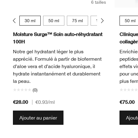
6 tailles
15 ml
30 ml
50 ml
75 ml
125 ml
15 ml
50 ml
Moisture Surge™ Soin auto-réhydratant
Cliniqu
100H
collagè
Notre gel hydratant léger le plus
Enrichie
apprécié. Formulé à partir de bioferment
peptides
d’aloe vera et d’acide hyaluronique, il
effets v
hydrate instantanément et durablement
pour une
la peau.
plus fer
(0)
€28.00
€75.00
|
€0.93
/ml
Ajouter au panier
Ajout