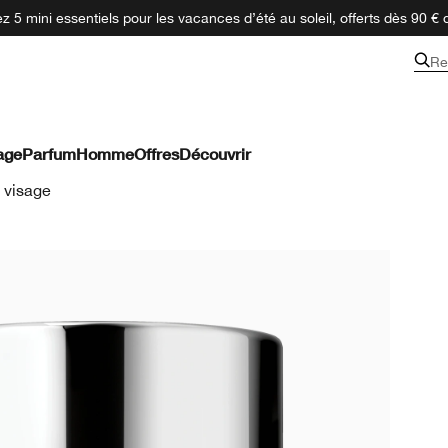
 5 mini essentiels pour les vacances d’été au soleil, offerts dès 90 € 
Re
age
Parfum
Homme
Offres
Découvrir
 visage