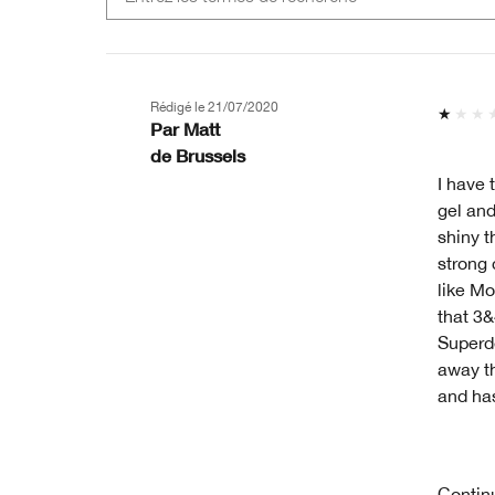
Rédigé le
21/07/2020
Par
Matt
de
Brussels
I have 
gel and
shiny t
strong 
like Mo
that 3&
Superde
away t
and has
Contin