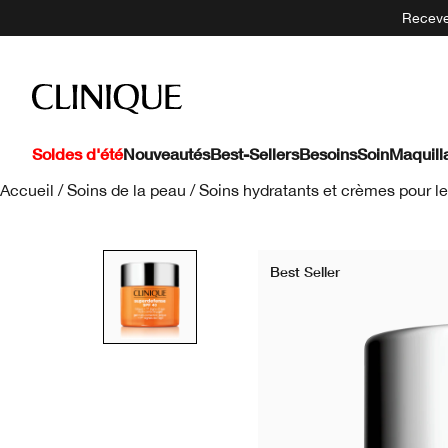
Recevez
Soldes d'été
Nouveautés
Best-Sellers
Besoins
Soin
Maquill
Accueil
/
Soins de la peau
/
Soins hydratants et crèmes pour le
Best Seller