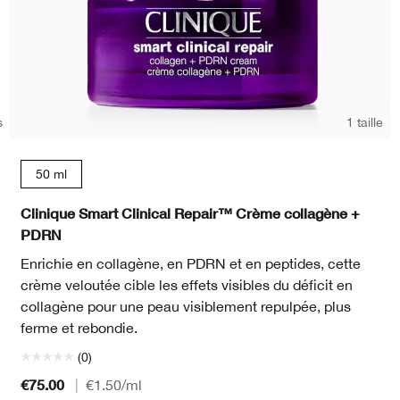
s
1 taille
15 ml
50 ml
Clinique Smart Clinical Repair™ Crème collagène +
PDRN
Enrichie en collagène, en PDRN et en peptides, cette
crème veloutée cible les effets visibles du déficit en
collagène pour une peau visiblement repulpée, plus
ferme et rebondie.
(0)
€75.00
|
€1.50
/ml