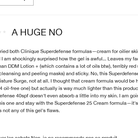
A HUGE NO
tried both Clinique Superdefense formulas—cream for oilier ski
 I am shockingly surprised how the gel is awful... Leaves my f
han DDM Lotion + (which contains a lot of oils btw), terribly red (
cleansing and peeling masks) and sticky. No, this Superdefense 
isture Surge, not at all. I thought that cream formula would be 
4 oil-free one) but actually is way much lighter than this produc
fense 40spf doesn't even absorb a little into my skin. I am goi
his one and stay with the Superdefense 25 Cream formula—it's
 not any of this gel's flaws.
uer les achats
Non, je ne recommande pas ce produit