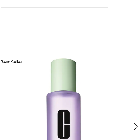
Best Seller
Bes