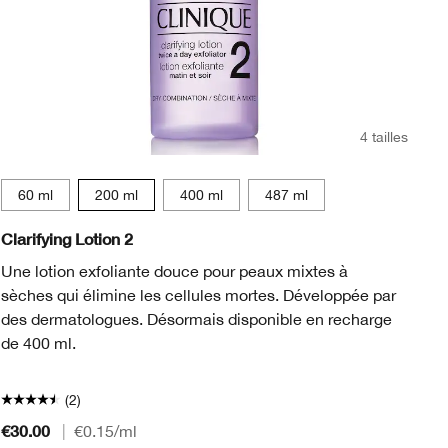
4 tailles
60 ml
200 ml
400 ml
487 ml
Clarifying Lotion 2
Mo
Une lotion exfoliante douce pour peaux mixtes à
Ge
sèches qui élimine les cellules mortes. Développée par
un
des dermatologues. Désormais disponible en recharge
ré
de 400 ml.
(2)
€30.00
|
€0.15
/ml
€1