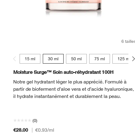
6 taille
15 ml
30 ml
50 ml
75 ml
125 ml
Moisture Surge™ Soin auto-réhydratant 100H
Notre gel hydratant léger le plus apprécié. Formulé à
partir de bioferment d’aloe vera et d’acide hyaluronique,
il hydrate instantanément et durablement la peau.
(0)
€28.00
|
€0.93
/ml