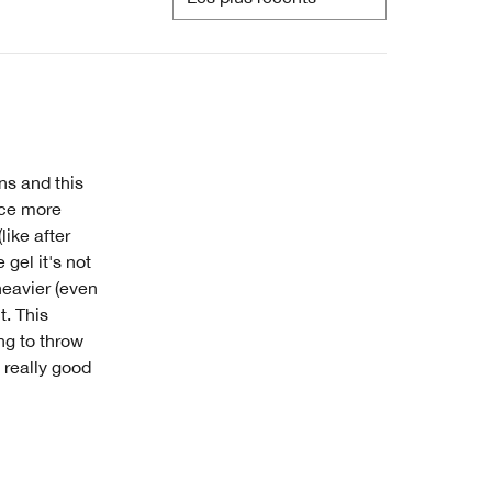
ns and this
ace more
like after
gel it's not
heavier (even
t. This
ng to throw
 really good