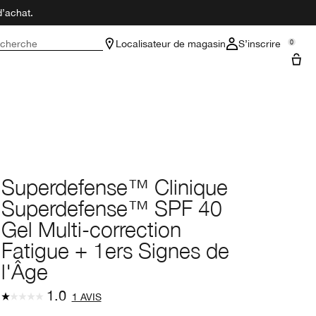
d’achat.
cherche
Localisateur de magasin
S’inscrire
0
Superdefense™ Clinique
Superdefense™ SPF 40
Gel Multi-correction
Fatigue + 1ers Signes de
l'Âge
1.0
1 AVIS