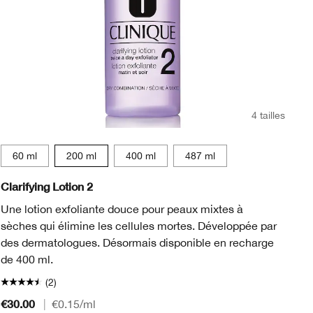
4 tailles
60 ml
200 ml
400 ml
487 ml
Clarifying Lotion 2
Ta
Une lotion exfoliante douce pour peaux mixtes à
Le
sèches qui élimine les cellules mortes. Développée par
dé
des dermatologues. Désormais disponible en recharge
ma
de 400 ml.
(2)
€30.00
€2
|
€0.15
/ml