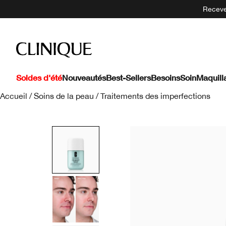
Recevez
Soldes d'été
Nouveautés
Best-Sellers
Besoins
Soin
Maquill
Accueil
/
Soins de la peau
/
Traitements des imperfections