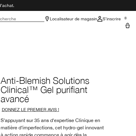
d’achat.
cherche
Localisateur de magasin
S’inscrire
0
Anti-Blemish Solutions
Clinical™ Gel purifiant
avancé
DONNEZ LE PREMIER AVIS !
S’appuyant sur 35 ans d’expertise Clinique en
matière d’imperfections, cet hydro-gel innovant
à action rapide commence à agir dès la