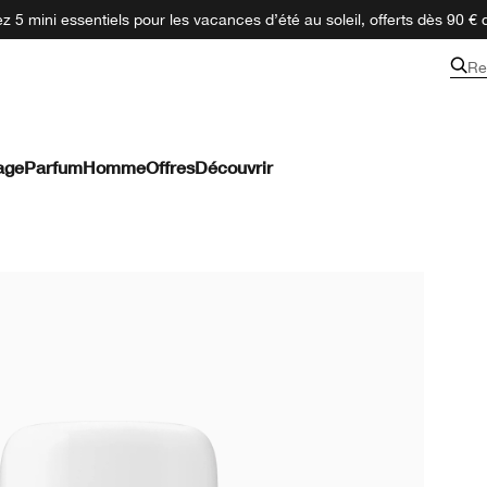
 5 mini essentiels pour les vacances d’été au soleil, offerts dès 90 € 
Re
age
Parfum
Homme
Offres
Découvrir