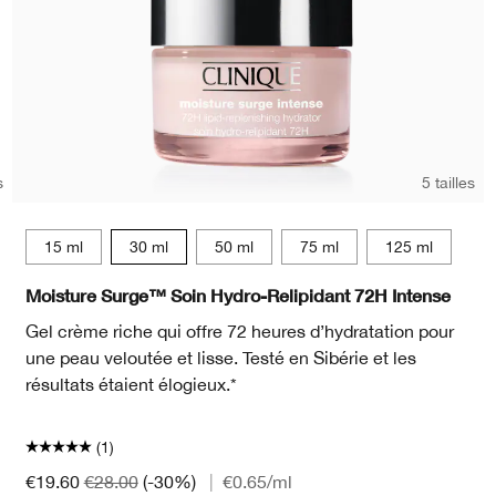
s
5 tailles
15 ml
15 ml
30 ml
50 ml
75 ml
125 ml
Moisture Surge™ Soin Hydro-Relipidant 72H Intense
Gel crème riche qui offre 72 heures d’hydratation pour
une peau veloutée et lisse. Testé en Sibérie et les
résultats étaient élogieux.*
(1)
€19.60
€28.00
(-30%)
|
€0.65
/ml