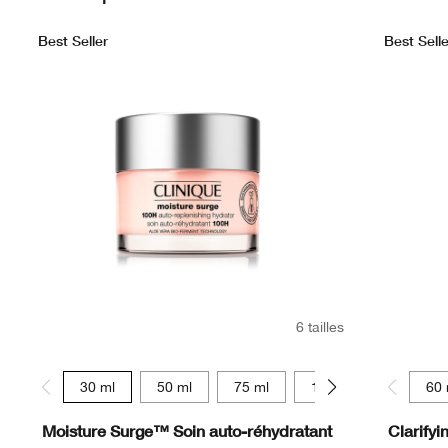
Best Seller
Best Selle
6 tailles
30 ml
50 ml
75 ml
125 ml
15 ml
60 
Moisture Surge™ Soin auto-réhydratant
Clarifyi