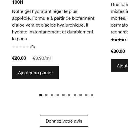
100H
Une loti
Notre gel hydratant léger le plus
mixtes à
apprécié. Formulé à partir de bioferment
mortes.
d’aloe vera et d’acide hyaluronique, il
dermato
hydrate instantanément et durablement
recharge
la peau.
(0)
€30.00
€28.00
|
€0.93
/ml
Ajout
Ajouter au panier
Donnez votre avis