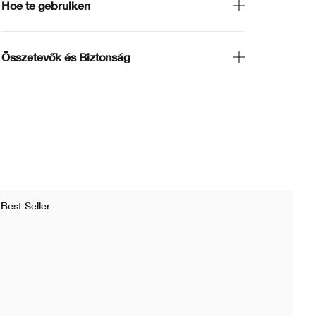
Hoe te gebruiken
Összetevők és Biztonság
Best Seller
Bes