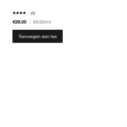
(3)
€28.00
|
€0.93
/ml
Toevoegen aan tas