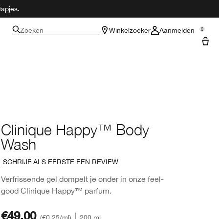
tapjes.
Zoeken
Winkelzoeker
Aanmelden
0
Clinique Happy™ Body
Wash
SCHRIJF ALS EERSTE EEN REVIEW
Verfrissende gel dompelt je onder in onze feel-
good Clinique Happy™ parfum.
€49.00
€0.25
/ml
200 ml