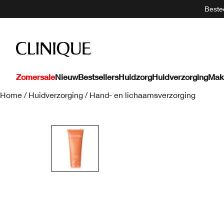
Bestee
Zomersale
Nieuw
Bestsellers
Huidzorg
Huidverzorging
Mak
Home
/
Huidverzorging
/
Hand- en lichaamsverzorging