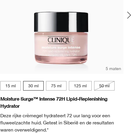
5 maten
15 ml
30 ml
75 ml
125 ml
50 ml
Moisture Surge™ Intense 72H Lipid-Replenishing
Cl
Hydrator
Mi
Deze rijke crèmegel hydrateert 72 uur lang voor een
ve
fluweelzachte huid. Getest in Siberië en de resultaten
de
waren overweldigend.*
va