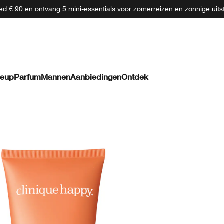
d € 90 en ontvang 5 mini-essentials voor zomerreizen en zonnige uits
eup
Parfum
Mannen
Aanbiedingen
Ontdek