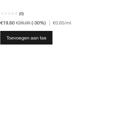
(0)
€3
€19.60
€28.00
(-30%)
|
€0.65
/ml
Toevoegen aan tas