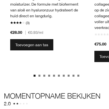
moisturizer. De formule met bioferment
collagee
van aloë en hyaluronzuur hydrateert de
op de zi
huid direct en langdurig.
collagee
voller ui
(3)
veerkrac
€28.00
|
€0.93
/ml
€75.00
Toevoegen aan tas
Toev
MOMENTOPNAME BEKIJKEN
2.0