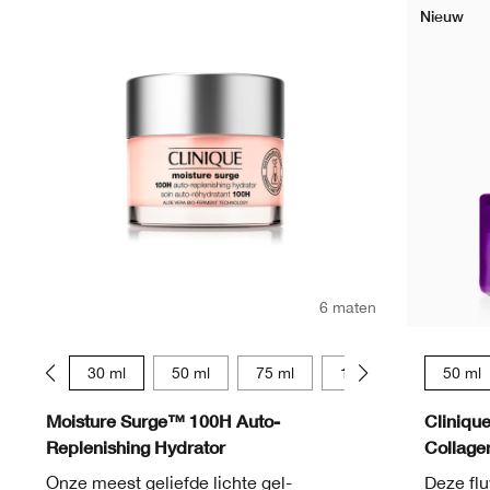
Nieuw
6 maten
15 ml
30 ml
50 ml
75 ml
125 ml
15 ml
50 ml
Moisture Surge™ 100H Auto-
Cliniqu
Replenishing Hydrator
Collag
Onze meest geliefde lichte gel-
Deze fl