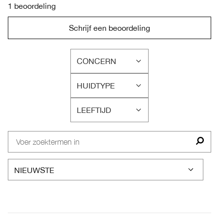
1 beoordeling
Schrijf een beoordeling
CONCERN
FILTER
BEOORDELINGEN
HUIDTYPE
OP
FILTER
CONCERN
BEOORDELINGEN
LEEFTIJD
OP
FILTER
HUIDTYPE
BEOORDELINGEN
OP
LEEFTIJD