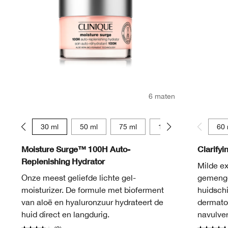
6 maten
15 ml
30 ml
50 ml
75 ml
125 ml
15 ml
60 
Moisture Surge™ 100H Auto-
Clarifyi
Replenishing Hydrator
Milde ex
Onze meest geliefde lichte gel-
gemengd
moisturizer. De formule met bioferment
huidschi
van aloë en hyaluronzuur hydrateert de
dermatol
huid direct en langdurig.
navulve