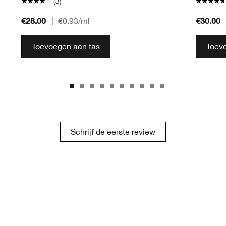
(3)
€28.00
€30.00
|
€0.93
/ml
Toevoegen aan tas
Toev
Schrijf de eerste review