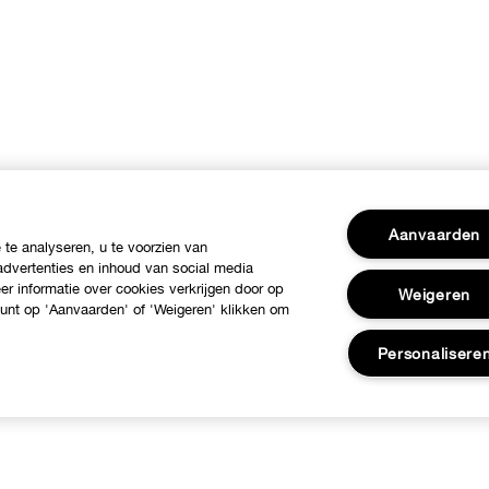
Aanvaarden
te analyseren, u te voorzien van
dvertenties en inhoud van social media
r informatie over cookies verkrijgen door op
Weigeren
 kunt op 'Aanvaarden' of 'Weigeren' klikken om
Personalisere