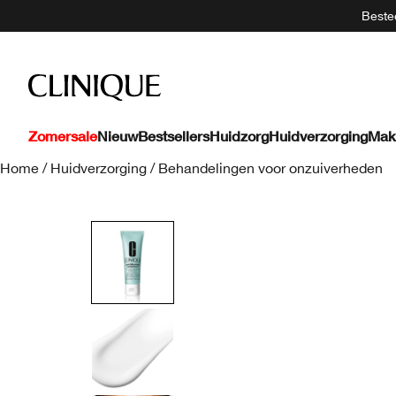
Bestee
Zomersale
Nieuw
Bestsellers
Huidzorg
Huidverzorging
Mak
Home
/
Huidverzorging
/
Behandelingen voor onzuiverheden