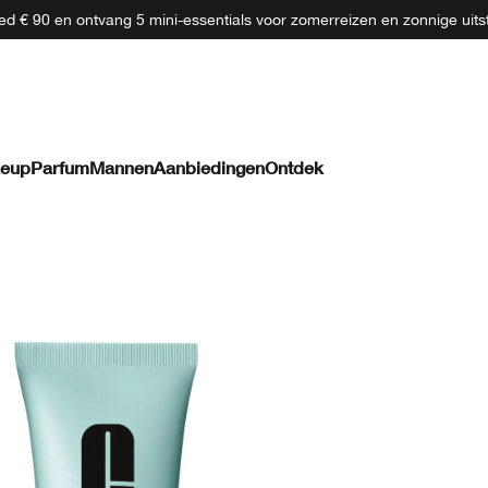
d € 90 en ontvang 5 mini-essentials voor zomerreizen en zonnige uits
eup
Parfum
Mannen
Aanbiedingen
Ontdek