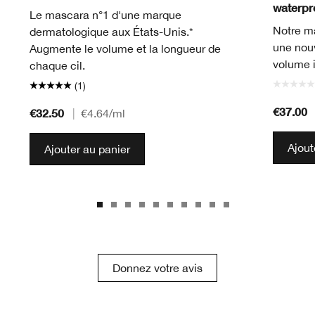
waterpro
Le mascara n°1 d'une marque
Notre m
dermatologique aux États-Unis.*
une nouv
Augmente le volume et la longueur de
volume i
chaque cil.
(1)
€37.00
€32.50
|
€4.64
/ml
Ajout
Ajouter au panier
Donnez votre avis