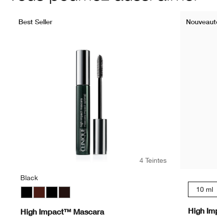
Best Seller
Nouveaut
4 Teintes
Black
10 ml
Black
Black Honey
Black
Black/Brown
High Im
High Impact™ Mascara