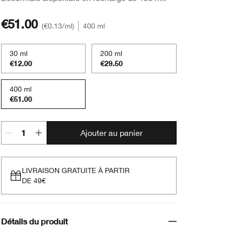
€51.00
€0.13
/ml
400 ml
30 ml
200 ml
€12.00
€29.50
400 ml
€51.00
Ajouter au panier
LIVRAISON GRATUITE À PARTIR
DE 49€
Détails du produit