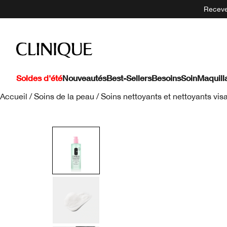
Recevez
Soldes d'été
Nouveautés
Best-Sellers
Besoins
Soin
Maquill
Accueil
/
Soins de la peau
/
Soins nettoyants et nettoyants vis