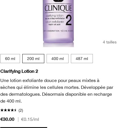
4 tailles
60 ml
200 ml
400 ml
487 ml
Clarifying Lotion 2
Ta
Une lotion exfoliante douce pour peaux mixtes à
Le
sèches qui élimine les cellules mortes. Développée par
dé
des dermatologues. Désormais disponible en recharge
ma
de 400 ml.
(2)
€30.00
€2
|
€0.15
/ml