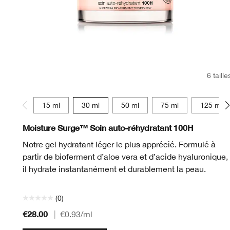
6 taille
15 ml
30 ml
50 ml
75 ml
125 ml
Moisture Surge™ Soin auto-réhydratant 100H
Notre gel hydratant léger le plus apprécié. Formulé à
partir de bioferment d’aloe vera et d’acide hyaluronique,
il hydrate instantanément et durablement la peau.
(0)
€28.00
|
€0.93
/ml