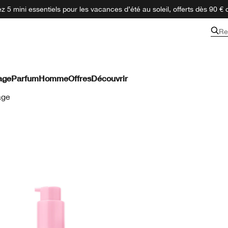
 5 mini essentiels pour les vacances d’été au soleil, offerts dès 90 € 
Re
age
Parfum
Homme
Offres
Découvrir
age