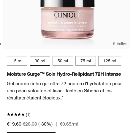
s
5 tailles
15 ml
15 ml
30 ml
50 ml
75 ml
125 ml
Moisture Surge™ Soin Hydro-Relipidant 72H Intense
Gel crème riche qui offre 72 heures d’hydratation pour
une peau veloutée et lisse. Testé en Sibérie et les
résultats étaient élogieux.*
(1)
€19.60
€28.00
(-30%)
|
€0.65
/ml