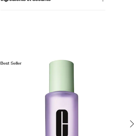
Best Seller
Bes