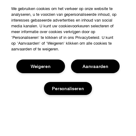
Shop
We gebruiken cookies om het verkeer op onze website te
analyseren, u te voorzien van gepersonaliseerde inhoud, op
Verkooppunten
interesses gebaseerde advertenties en inhoud van social
Over Clinique
media kanalen. U kunt uw cookievoorkeuren selecteren of
Aanbiedingen
meer informatie over cookies verkrijgen door op
'Personaliseren' te klikken of in ons Privacybeleid. U kunt
Clinique Philosophy
op 'Aanvaarden' of 'Weigeren' klikken om alle cookies te
Hulp nodig?
aanvaarden of te weigeren.
Internationale websites
Klantendienst
Jobs
Privacy en voorwaarden
Weigeren
Aanvaarden
Contacteer Fabrikant
Privacybeleid
Volg mijn bestelling
Personaliseren
Gebruiksvoorwaarden
Retours & Omruilingen
Advertenties op internet
Verzending
Site cookies beheren
© Clinique Laboratories, llc. Alle rechten voorbehouden
FAQ
Neem contact met ons op