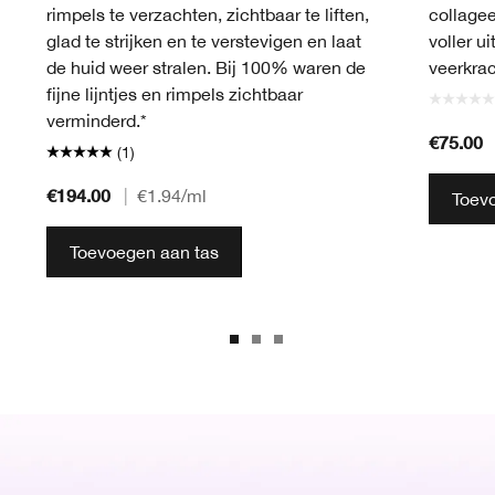
rimpels te verzachten, zichtbaar te liften,
collagee
glad te strijken en te verstevigen en laat
voller ui
de huid weer stralen. Bij 100% waren de
veerkrac
fijne lijntjes en rimpels zichtbaar
verminderd.*
€75.00
(1)
€194.00
|
€1.94
/ml
Toev
Toevoegen aan tas