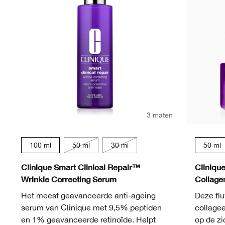
3 maten
100 ml
50 ml
30 ml
50 ml
Clinique Smart Clinical Repair™
Cliniqu
Wrinkle Correcting Serum
Collag
Het meest geavanceerde anti-ageing
Deze fl
serum van Clinique met 9,5% peptiden
collagee
en 1% geavanceerde retinoïde. Helpt
op de zi