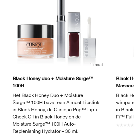
1 maat
Black Honey duo + Moisture Surge™
Black H
100H
Mascar
Het Black Honey Duo + Moisture
Black H
Surge™ 100H bevat een Almost Lipstick
wimpers
in Black Honey, de Clinique Pop™ Lip +
in Blac
Cheek Oil in Black Honey en de
Fi™ Ful
Moisture Surge™ 100H Auto-
Replenishing Hydrator – 30 ml.