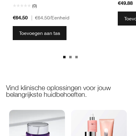
€49.88
(0)
€64.50
|
€64.50
/Eenheid
Toev
Toevoegen aan tas
Vind klinische oplossingen voor jouw
belangrijkste huidbehoeften.